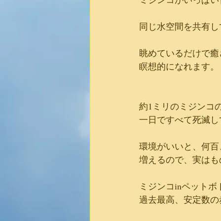
同じ水空間を共有し
眺めているだけで癒
瞑想的になれます。
約1ミリのミジンコ
一日ですべて死滅し
環境がいいと、何百
増えるので、実はも
ミジンコinペット
過去最高、安定数の