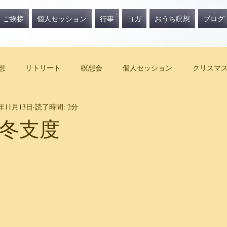
ご挨拶
個人セッション
行事
ヨガ
おうち瞑想
ブログ
想
リトリート
瞑想会
個人セッション
クリスマ
3年11月13日
読了時間: 2分
冬支度