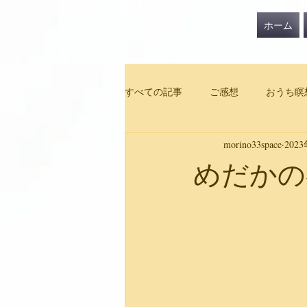
ホーム
すべての記事
ご感想
おうち瞑
morino33space
202
めだかの