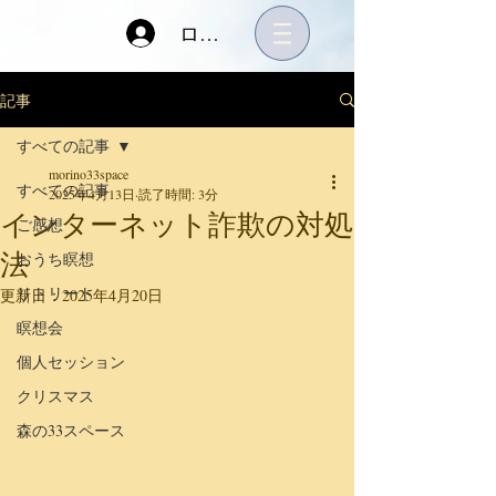
ログイン
記事
すべての記事
morino33space
すべての記事
2025年4月13日
読了時間: 3分
インターネット詐欺の対処
ご感想
法
おうち瞑想
リトリート
更新日：
2025年4月20日
瞑想会
個人セッション
クリスマス
森の33スペース