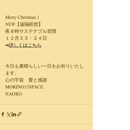
​Merry Christmas！
NEW
​【遠隔瞑想】
夜８時サステナブル習慣
１２月２３・２４日
➡
​詳しくはこちら
今日も素晴らしい一日をお祈りいたし
ます。
心の宇宙　愛と感謝
MORINO33SPACE
NAOKO