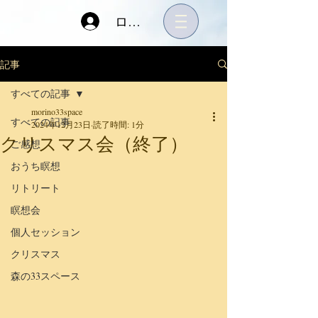
ログイン
記事
すべての記事
morino33space
すべての記事
2024年12月23日
読了時間: 1分
クリスマス会（終了）
ご感想
おうち瞑想
リトリート
瞑想会
個人セッション
クリスマス
森の33スペース