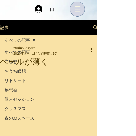
ログイン
記事
すべての記事
morino33space
すべての記事
2023年9月4日
読了時間: 2分
ベールが薄く
ご感想
おうち瞑想
リトリート
瞑想会
個人セッション
クリスマス
森の33スペース