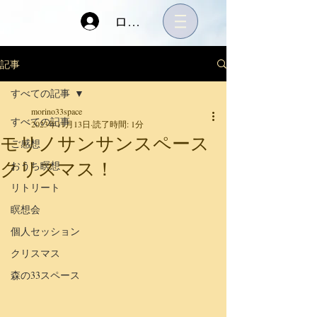
ログイン
記事
すべての記事
morino33space
すべての記事
2023年11月13日
読了時間: 1分
モリノサンサンスペース
ご感想
クリスマス！
おうち瞑想
リトリート
瞑想会
個人セッション
クリスマス
森の33スペース