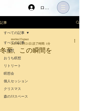
ログイン
記事
すべての記事
morino33space
すべての記事
2025年12月21日
読了時間: 1分
冬至、この瞬間を
ご感想
おうち瞑想
リトリート
瞑想会
個人セッション
クリスマス
森の33スペース