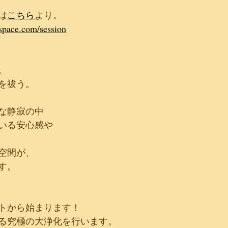
は
こちら
より。
space.com/session
。
を祓う。
な静寂の中
いる安心感や
空間が、
す。
トから始まります！
る究極の大浄化を行います。