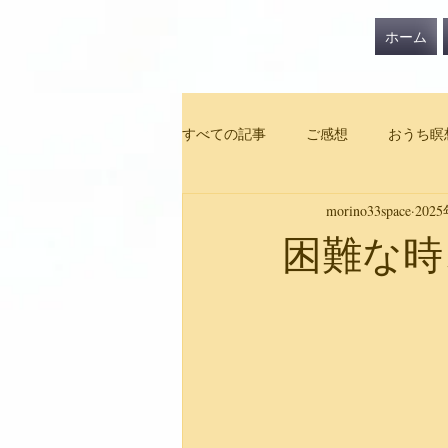
ホーム
すべての記事
ご感想
おうち瞑
morino33space
202
困難な時