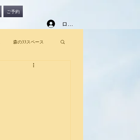
ご予約
ログイン
ス
森の33スペース