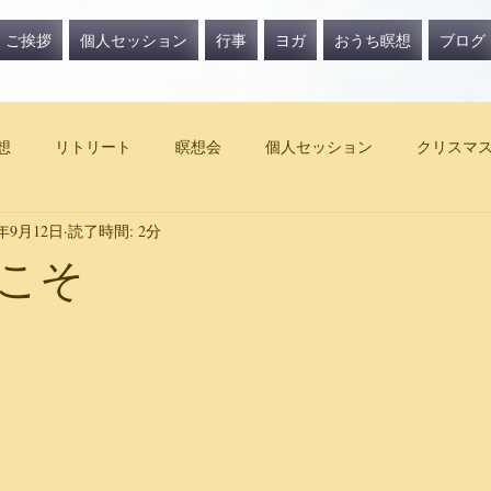
ご挨拶
個人セッション
行事
ヨガ
おうち瞑想
ブログ
想
リトリート
瞑想会
個人セッション
クリスマ
5年9月12日
読了時間: 2分
こそ