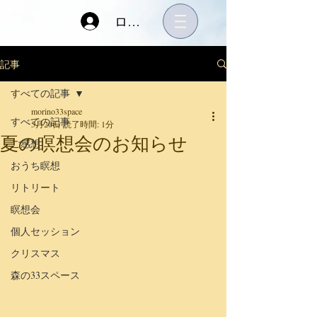
ログイン
記事
すべての記事
morino33space
すべての記事
5月20日
読了時間: 1分
夏の瞑想会のお知らせ
ご感想
おうち瞑想
リトリート
瞑想会
個人セッション
クリスマス
森の33スペース