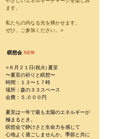
やさしいエネルギーチャージを楽しみ
ます。
私たちの内なる光を輝かせます。
ぜひ、ご参加ください。⭐️
瞑想会 
NEW
⭐️６月２１日(祝火) ​夏至
​〜夏至の祈りと瞑想〜
時間：１３〜１７時
場所：森の３３スペース
​会費：５,０００円​​
夏至は一年で最も太陽のエネルギーが
極まるとき。
瞑想会で静けさと生命力を感じて
心地よく過ごしませんか。季節と共に