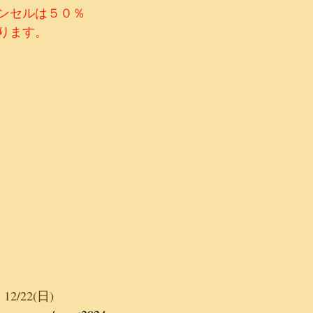
ンセルは５０％
ります。
　
12/22(日)