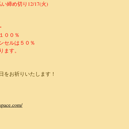
締め切り12/17(火)
ー
１００％
ンセルは５０％
ります。
日をお祈りいたします！
space.com/