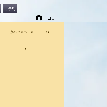
ご予約
ログイン
ス
森の33スペース