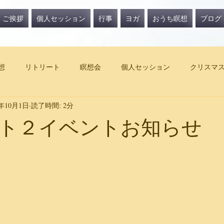
ご挨拶
個人セッション
行事
ヨガ
おうち瞑想
ブログ
想
リトリート
瞑想会
個人セッション
クリスマ
4年10月1日
読了時間: 2分
ト２イベントお知らせ