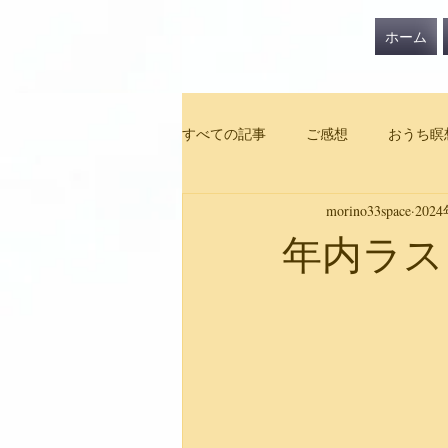
ホーム
すべての記事
ご感想
おうち瞑
morino33space
202
年内ラス