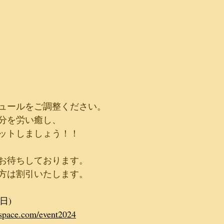
ュールをご調整ください。
分を労い癒し、
ットしましょう！！
お待ちしております。
方は割引いたします。
日) ​
space.com/event2024