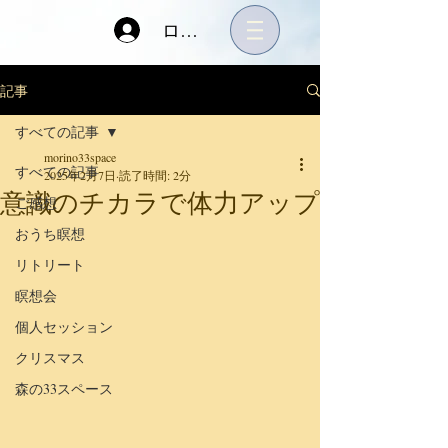
ログイン
記事
すべての記事
morino33space
すべての記事
2025年2月7日
読了時間: 2分
意識のチカラで体力アップ
ご感想
おうち瞑想
リトリート
瞑想会
個人セッション
クリスマス
森の33スペース