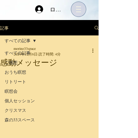
ログイン
記事
すべての記事
morino33space
すべての記事
2024年12月6日
読了時間: 4分
感動メッセージ
ご感想
おうち瞑想
リトリート
瞑想会
個人セッション
クリスマス
森の33スペース