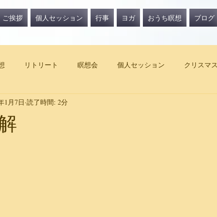
ご挨拶
個人セッション
行事
ヨガ
おうち瞑想
ブログ
想
リトリート
瞑想会
個人セッション
クリスマ
4年1月7日
読了時間: 2分
解