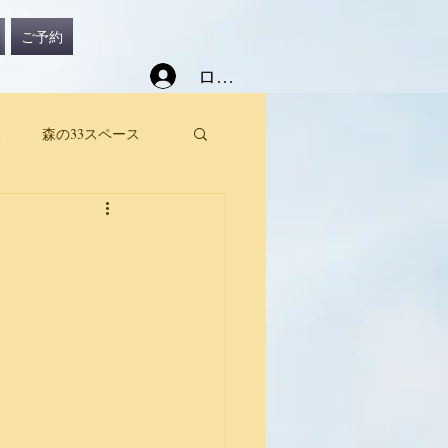
ご予約
ログイン
ス
森の33スペース