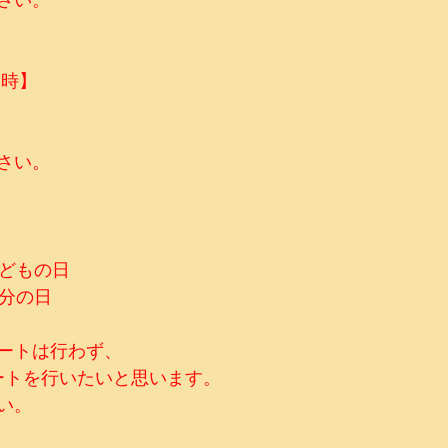
1時】
り
り
さい。
こどもの日
秋分の日
ートは行わず、
ートを行いたいと思います。
い。