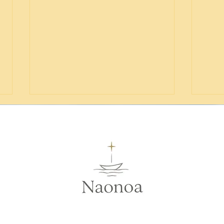
海の日の贈りもの（瞑想会終
夏至
了）
て