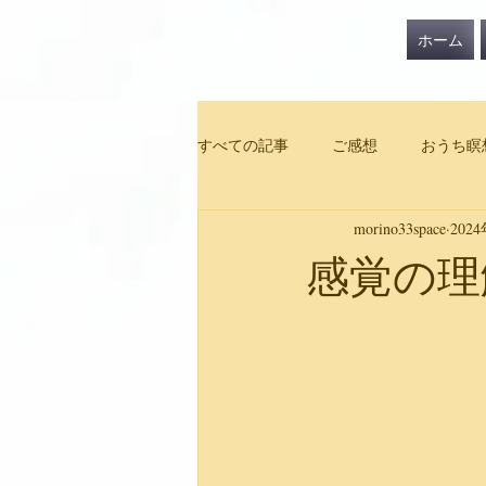
ホーム
すべての記事
ご感想
おうち瞑
morino33space
202
感覚の理