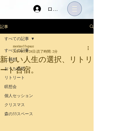
ログイン
記事
すべての記事
morino33space
すべての記事
2024年7月28日
読了時間: 2分
新しい人生の選択、リトリ
ご感想
ート合宿。
おうち瞑想
リトリート
瞑想会
個人セッション
クリスマス
森の33スペース