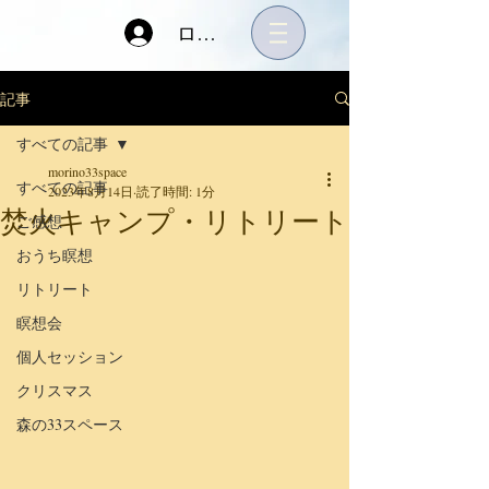
ログイン
記事
すべての記事
morino33space
すべての記事
2023年8月14日
読了時間: 1分
焚火キャンプ・リトリート
ご感想
おうち瞑想
リトリート
瞑想会
個人セッション
クリスマス
森の33スペース