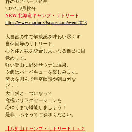
森の33スペース企画
2023年9月秋分　
NEW 
北海道​キャンプ・リトリート
https://www.morino33space.com/event2023
大自然の中で解放感を味わい尽くす
自然回帰のリトリート。
心と体と魂を統合し大いなる自己に目
覚めます。
軽い登山に野外サウナに温泉、
夕飯はバーベキューを楽しみます。
焚火を囲んで星空瞑想や朝ヨガな
ど・・
大自然と一つになって
究極のリラクゼーションを
心ゆくまで堪能しましょう！
是非、ふるってご参加ください。
【八剣山キャンプ・リトリートⅠ＜２