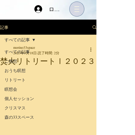
ログイン
記事
すべての記事
morino33space
すべての記事
2023年9月18日
読了時間: 2分
焚火リトリートⅠ２０２３
ご感想
おうち瞑想
リトリート
瞑想会
個人セッション
クリスマス
森の33スペース