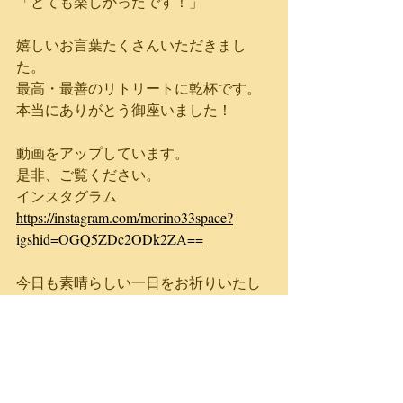
「とても楽しかったです！」
嬉しいお言葉たくさんいただきまし
た。
最高・最善のリトリートに乾杯です。
本当にありがとう御座いました！
動画をアップしています。
是非、ご覧ください。
インスタグラム
https://instagram.com/morino33space?
igshid=OGQ5ZDc2ODk2ZA==
今日も素晴らしい一日をお祈りいたし
ます。
心の宇宙　愛と感謝
メーハンナオコW