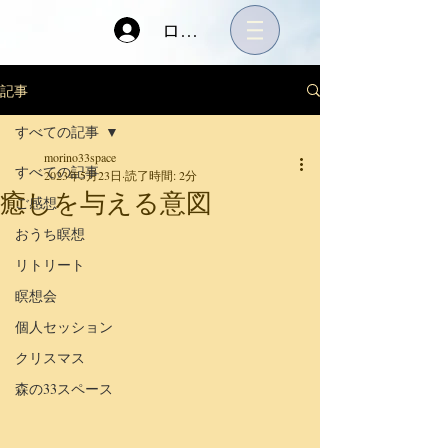
ログイン
記事
すべての記事
morino33space
すべての記事
2023年5月23日
読了時間: 2分
癒しを与える意図
ご感想
おうち瞑想
リトリート
瞑想会
個人セッション
クリスマス
森の33スペース