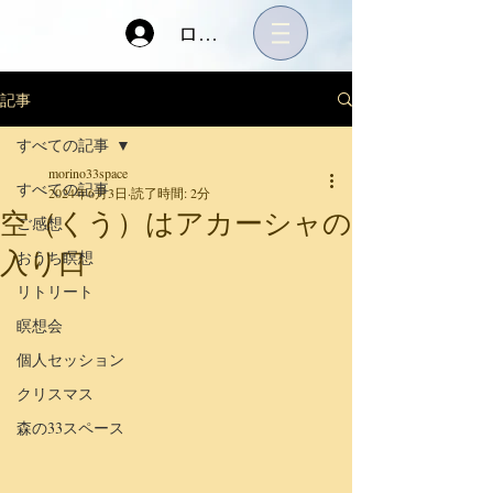
ログイン
記事
すべての記事
morino33space
すべての記事
2024年6月3日
読了時間: 2分
空（くう）はアカーシャの
ご感想
入り口
おうち瞑想
リトリート
瞑想会
個人セッション
クリスマス
森の33スペース