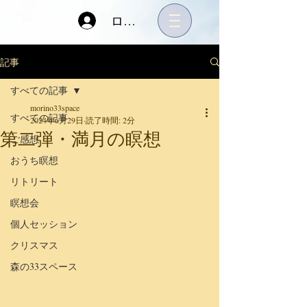
ログイン
記事
すべての記事
morino33space
すべての記事
2024年6月29日
読了時間: 2分
第二弾・満月の瞑想
ご感想
おうち瞑想
リトリート
瞑想会
個人セッション
クリスマス
森の33スペース