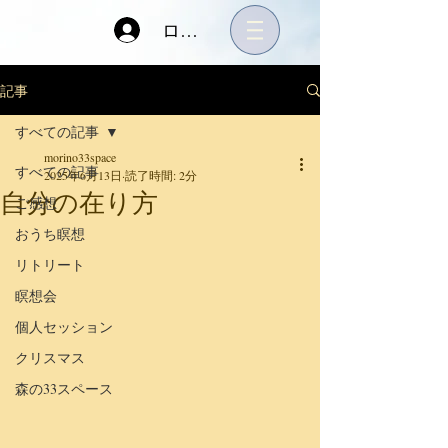
ログイン
記事
すべての記事
morino33space
すべての記事
2025年6月13日
読了時間: 2分
自分の在り方
ご感想
おうち瞑想
リトリート
瞑想会
個人セッション
クリスマス
森の33スペース