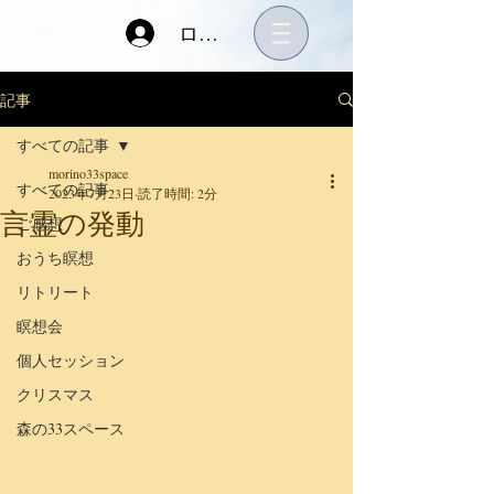
ログイン
記事
すべての記事
morino33space
すべての記事
2023年7月23日
読了時間: 2分
言霊の発動
ご感想
おうち瞑想
リトリート
瞑想会
個人セッション
クリスマス
森の33スペース