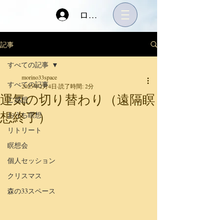
ログイン
記事
すべての記事
morino33space
すべての記事
2025年2月4日
読了時間: 2分
運気の切り替わり（遠隔瞑
ご感想
想終了）
おうち瞑想
リトリート
瞑想会
個人セッション
クリスマス
森の33スペース