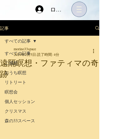
ログイン
記事
すべての記事
morino33space
すべての記事
2024年3月5日
読了時間: 4分
遠隔瞑想・ファティマの奇
ご感想
跡
おうち瞑想
リトリート
瞑想会
個人セッション
クリスマス
森の33スペース