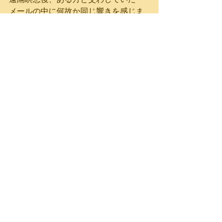
メールの中に何故か同じ響きを感じま
す・・
――――直子さんの
「いっぱい良いことありますよ！」
を信じて、楽しみます。――――
瞑想は、苦行ではなく、笑顔で大丈夫
です！
この度は、本当にありがとう御座いま
した。
今日も素晴らしい一日をお祈りいたし
ます。
モリノサンサンスペース