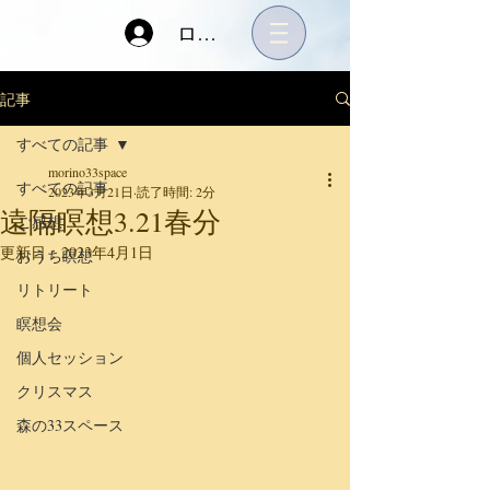
ログイン
記事
すべての記事
morino33space
すべての記事
2023年3月21日
読了時間: 2分
遠隔瞑想3.21春分
ご感想
更新日：
2023年4月1日
おうち瞑想
リトリート
瞑想会
個人セッション
クリスマス
森の33スペース