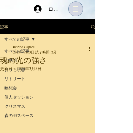
ログイン
記事
すべての記事
morino33space
すべての記事
2023年3月3日
読了時間: 2分
魂の光の強さ
ご感想
更新日：
2023年3月5日
おうち瞑想
リトリート
瞑想会
個人セッション
クリスマス
森の33スペース