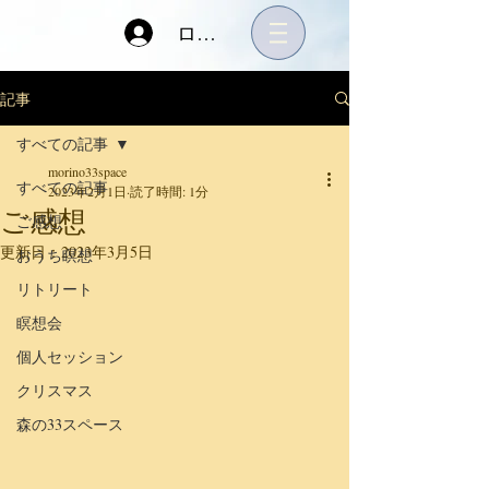
ログイン
記事
すべての記事
morino33space
すべての記事
2023年2月1日
読了時間: 1分
ご感想
ご感想
更新日：
2023年3月5日
おうち瞑想
リトリート
瞑想会
個人セッション
クリスマス
森の33スペース