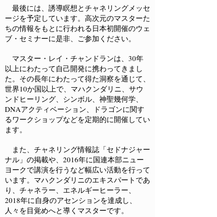
最後には、誘導瞑想とチャネリングメッセ
ージを予定しています。高次元のマスターた
ちの情報をもとに行われる日本初開催のウェ
ブ・セミナーに是非、ご参加ください。
マスター・レイ・チャンドランは、30年
以上にわたって自己開発に携わってきまし
た。その長年にわたって得た洞察を通じて、
世界10か国以上で、マハクンダリニ、サウ
ンドヒーリング、シンボル、神聖幾何学、
DNAアクティベーション、ドラゴンに関す
るワークショップなどを定期的に開催してい
ます。
また、チャネリング情報誌「セドナジャー
ナル」の掲載や、2016年に国連本部ニュー
ヨークで講演を行うなど幅広い活動を行って
います。マハクンダリニのエキスパートであ
り、チャネラー、エネルギーヒーラー、
2018年に自身のアセンションを達成し、
人々を目覚めへと導くマスターです。