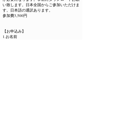
い致します。日本全国からご参加いただけま
す。日本語の通訳あります。
参加費3,500円
【お申込み】
1.お名前
2.お名前(フリガナ)
3.携帯電話番号
4.メールアドレス
上記1-4をご記入の上、
morino33space@gmail.com
までお送りください
【お支払い】参加費を下記のいずれかの方法
でお支払いください。
〇PayPal オンライン決済
https://www.paypal.com/cgi-bin/webscr?
cmd=_s-