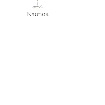
© 2012 morino33space
All Rights Reserved.
お約束​
政治・宗教・ネットワークビジネス
の勧誘、フライヤー配布など
趣旨と違う参加目的はお断り致します。​
免責事項
常に万全を期して行っておりますが
予期せぬ災害や不慮の事故​につきまして
主催者の責任は負いかねますことを