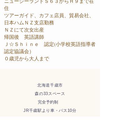
ニュージーランドＳ６３からＨ９まで在
住
ツアーガイド、カフェ店員、貿易会社、
日本ハムＮＺ支店勤務
ＮＺにて次女出産
帰国後 英語講師
Ｊ☆Ｓｈｉｎｅ 認定(小学校英語指導者
認定協議会）
０歳児から大人まで
北海道千歳市
森の33スペース
完全予約制
​JR千歳駅より車・バス10分
キャンセルポリシー
ご入金後のキャンセルは５０％
当日のキャンセルは１００％