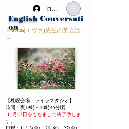
ログイン
English
Conversati
on
～Eva(エヴァ)先生の英会話
～
【札幌会場：ライラスタジオ】
時間：夜19時～20時45分頃
11月27日をもちまして終了致しま
す。
日程：11/13(金)、20(金)、27(金)