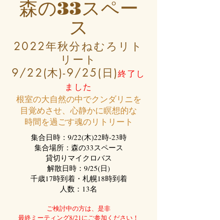
森の33スペー
ス
2022年秋分ねむろリト
リート
9/22(木)-9/25(日)
終了し
ました
根室の大自然の中でクンダリニを
目覚めさせ、心静かに瞑想的な
時間を過ごす魂のリトリート
集合日時：9/22(木)22時-23時
集合場所：森の33スペース
貸切りマイクロバス
解散日時：9/25(日)
千歳17時到着・札幌18時到着
​人数：13名
ご検討中の方は、是非
最終ミーティング8/21​にご参加ください！